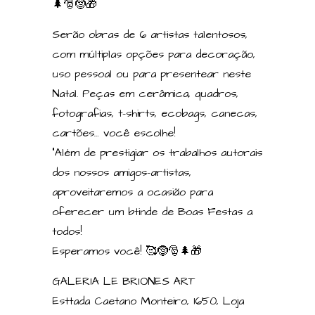
🌲🎅🤶🎁
Serão obras de 6 artistas talentosos,
com múltiplas opções para decoração,
uso pessoal ou para presentear neste
Natal. Peças em cerâmica, quadros,
fotografias, t-shirts, ecobags, canecas,
cartões… você escolhe!
“Além de prestigiar os trabalhos autorais
dos nossos amigos-artistas,
aproveitaremos a ocasião para
oferecer um btinde de Boas Festas a
todos!
Esperamos você! 🥰🤶🎅🌲🎁
GALERIA LE BRIONES ART
Esttada Caetano Monteiro, 1650, Loja