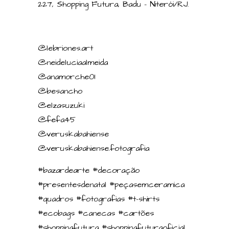
227, Shopping Futura, Badu – Niterói/RJ.
@lebriones.art
@neideluciaalmeida
@anamorche01
@besancho
@elzasuzuki
@fefa45
@veruskabahiense
@veruskabahiense.fotografia
#bazardearte #decoração
#presentesdenatal #peçasemceramica
#quadros #fotografias #t-shirts
#ecobags #canecas #cartões
#shoppingfutura #shoppingfuturaoficial