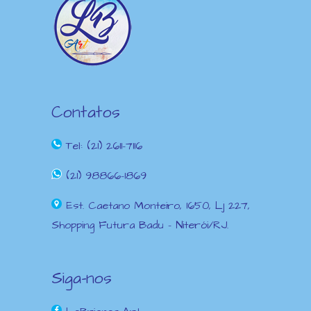
Contatos
Tel: (21) 2611-7116
(21) 98866-1869
Est. Caetano Monteiro, 1650, Lj 227,
Shopping Futura Badu – Niterói/RJ.
Siga-nos