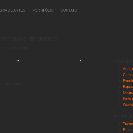
ERIA DE ARTES
PORTIFÓLIO
CONTATO
com aulas de pintura.
m aulas de pintura.
Categor
Artes 
Curso
Event
ua arte conosco.
Expos
Oficin
Pinte 
Work
Posts R
Traves
Reser