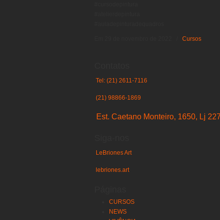
#cursodepintura
#atelierdepintura
#auladepinturadequadros
Em 29 de novembro de 2022
/
Cursos
Contatos
Tel: (21) 2611-7116
(21) 98866-1869
Est. Caetano Monteiro, 1650, Lj 227
Siga-nos
LeBriones Art
lebriones.art
Páginas
CURSOS
NEWS