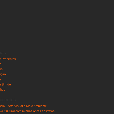
ias
e Presentes
s
os
ição
a
e Brinde
shop
ecentes
sia – Arte Visual e Meio Ambiente
va Cultural com minhas obras abstratas