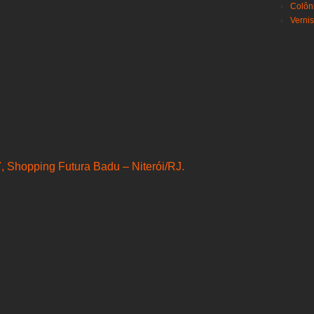
Colôn
Verni
, Shopping Futura Badu – Niterói/RJ.