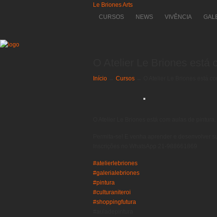
Le Briones Arts
CURSOS
NEWS
VIVÊNCIA
GAL
O Atelier Le Briones está 
Início
→
Cursos
→
O Atelier Le Briones está co
O Atelier Le Briones está com aulas de pintura.
Permita-se! E venha aprender e desenvolver s
Inscrições no WhatsApp 21-988661869
#atelierlebriones
#galerialebriones
#pintura
#culturaniteroi
#shoppingfutura
#auladepintura