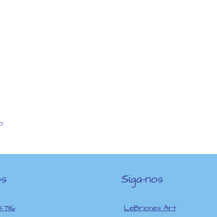
o
os
Siga-nos
1-7116
LeBriones Art