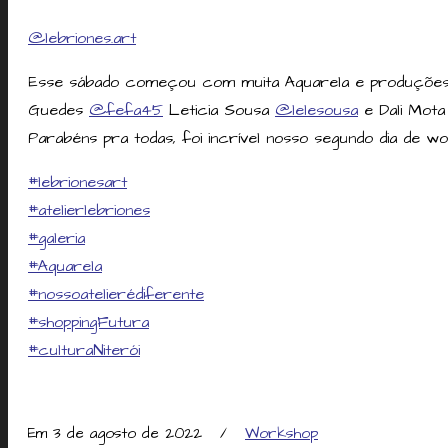
@lebriones.art
Esse sábado começou com muita Aquarela e produções i
Guedes
@fefa45
Leticia Sousa
@lelesousa
e Dali Mot
Parabéns pra todas, foi incrível nosso segundo dia de w
#lebrionesart
#atelierlebriones
#galeria
#Aquarela
#nossoatelierédiferente
#shoppingFutura
#culturaNiterói
Em 3 de agosto de 2022
/
Workshop