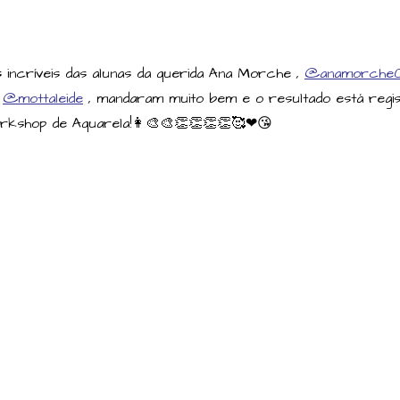
ncríveis das alunas da querida Ana Morche ,
@anamorche0
a
@mottaleide
, mandaram muito bem e o resultado está regist
orkshop de Aquarela!👩‍🎨🎨👏👏👏👏🥰❤😘