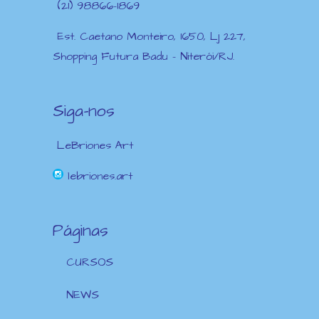
(21) 98866-1869
Est. Caetano Monteiro, 1650, Lj 227,
Shopping Futura Badu – Niterói/RJ.
Siga-nos
LeBriones Art
lebriones.art
Páginas
CURSOS
NEWS