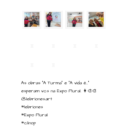
As obras “A Turma” e “A vida é…”
esperam vcs na Expo Plural. 👩‍🎨🎨
@lebriones.art
#lebriones
#Expo Plural
#clinop